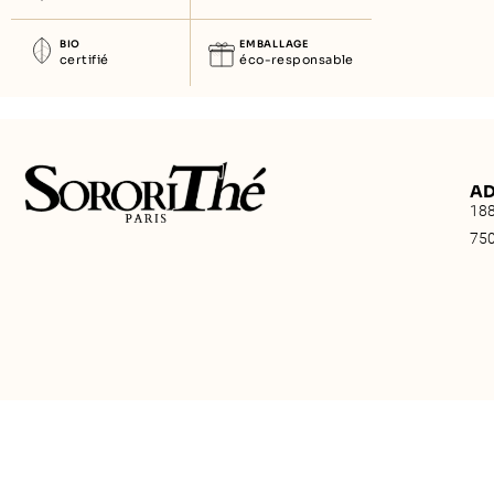
BIO
EMBALLAGE
certifié
éco-responsable
AD
188
750