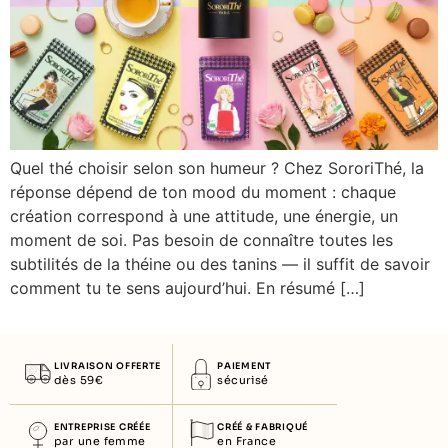
THÉ
CHARISMATIQUE
BLOG
THÉ
NOUS
CULOTTÉE
TROUVER
THÉ
LIBRE
Quel thé choisir selon son humeur ? Chez SororiThé, la
THÉ
PARISIENNE
réponse dépend de ton mood du moment : chaque
création correspond à une attitude, une énergie, un
INFUSION
moment de soi. Pas besoin de connaître toutes les
DÉPENSIÈRE
subtilités de la théine ou des tanins — il suffit de savoir
INFUSION
comment tu te sens aujourd’hui. En résumé […]
GOURMANDE
INFUSION
INSOLENTE
LIVRAISON OFFERTE
PAIEMENT
dès 59€
sécurisé
ROOIBOS
FASHIONISTA
ENTREPRISE CRÉÉE
CRÉÉ & FABRIQUÉ
par une femme
en France