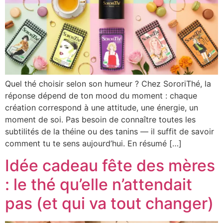
THÉ
CHARISMATIQUE
BLOG
THÉ
NOUS
CULOTTÉE
TROUVER
THÉ
LIBRE
Quel thé choisir selon son humeur ? Chez SororiThé, la
THÉ
PARISIENNE
réponse dépend de ton mood du moment : chaque
création correspond à une attitude, une énergie, un
INFUSION
moment de soi. Pas besoin de connaître toutes les
DÉPENSIÈRE
subtilités de la théine ou des tanins — il suffit de savoir
INFUSION
comment tu te sens aujourd’hui. En résumé […]
GOURMANDE
Idée cadeau fête des mères
INFUSION
INSOLENTE
: le thé qu’elle n’attendait
ROOIBOS
pas (et qui va tout changer)
FASHIONISTA